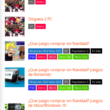
PC
Retro
Disgaea 2 PC
PC
Retro
¿Que juego comprar en Navidad?
Nintendo 3DS/ New 3DS
PC
PlayStation 3
Ps Vita
PS4
Retro
Wii U
Xbox 360
Xbox One
¿Que juego comprar en Navidad? Juegos
de Nintendo
Nintendo 3DS/ New 3DS
PC
PlayStation 3
Ps Vita
PS4
Retro
Wii U
Xbox 360
Xbox One
¿Que juego comprar en Navidad? Juegos
de Xbox/Windows 10