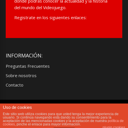
donde podrás conocer la actualidad y la historia
del mundo del Videojuego.
Registrate en los siguientes enlaces:
INFORMACIÓN:
Preguntas Frecuentes
Sobre nosotros
Contacto
Uso de cookies
Limit Gamers® es una propiedad privada, sin animo de lucro.TODOS LOS
DERECHOS RESERVADOS. Limit Gamers® no se hace responsable de las
Este sitio web utiliza cookies para que usted tenga la mejor experiencia de
opiniones de sus colaboradores, usuarios y columnistas. Prohibida la
usuario. Si continúa navegando está dando su consentimiento para la
aceptación de las mencionadas cookies y la aceptación de nuestra
política de
reproducción total o parcial de los contenidos albergados en este Blog sin
cookies
, pinche el enlace para mayor información.
autorización expresa del autor.
plugin cookies