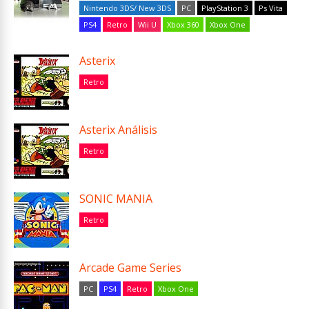
Nintendo 3DS/ New 3DS
PC
PlayStation 3
Ps Vita
PS4
Retro
Wii U
Xbox 360
Xbox One
Asterix
Retro
Asterix Análisis
Retro
SONIC MANIA
Retro
Arcade Game Series
PC
PS4
Retro
Xbox One