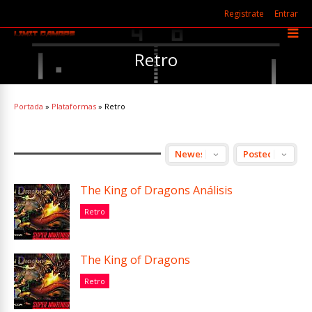
Registrate
Entrar
Retro
Portada
»
Plataformas
»
Retro
The King of Dragons Análisis
Retro
The King of Dragons
Retro