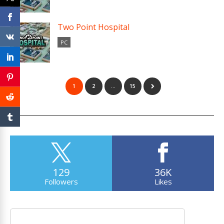
Two Point Hospital
PC
1
2
…
15
129
36K
Followers
Likes