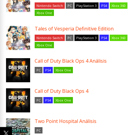
Nintendo Switch
PC
PlayStation 3
PS4
Xbox 360
Xbox One
Tales of Vesperia Definitive Edition
Nintendo Switch
PC
PlayStation 3
PS4
Xbox 360
Xbox One
Call of Duty Black Ops 4 Análisis
PC
PS4
Xbox One
Call of Duty Black Ops 4
PC
PS4
Xbox One
Two Point Hospital Análisis
PC