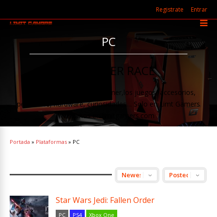
Registrate
Entrar
PC
PC MASTER RACE
Todo sobre el mundo pc gamer,los juegos, accesorios,
periféricos, hardware, curiosidades… Solo en Limt Gamers
visitanos en limitgamers.com
Portada
»
Plataformas
»
PC
Star Wars Jedi: Fallen Order
PC
PS4
Xbox One