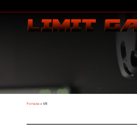
Portada
»
VR