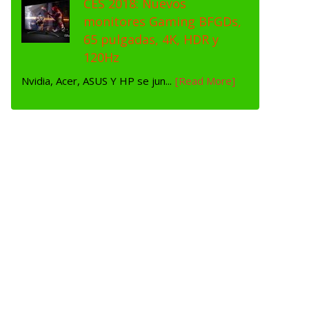
CES 2018: Nuevos
monitores Gaming BFGDs,
65 pulgadas, 4K, HDR y
120Hz
Nvidia, Acer, ASUS Y HP se jun...
[Read More]