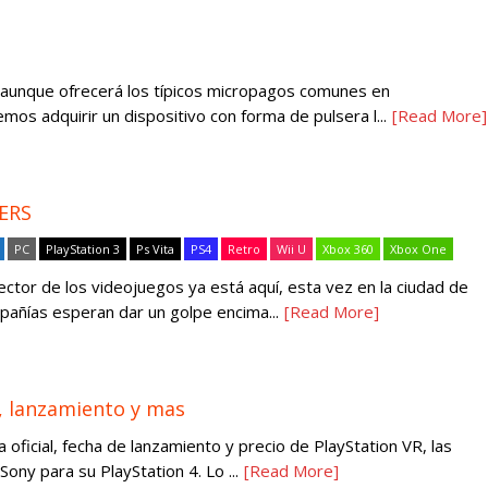
aunque ofrecerá los típicos micropagos comunes en
s adquirir un dispositivo con forma de pulsera l...
[Read More]
MERS
PC
PlayStation 3
Ps Vita
PS4
Retro
Wii U
Xbox 360
Xbox One
ctor de los videojuegos ya está aquí, esta vez en la ciudad de
pañías esperan dar un golpe encima...
[Read More]
o, lanzamiento y mas
oficial, fecha de lanzamiento y precio de PlayStation VR, las
Sony para su PlayStation 4. Lo ...
[Read More]