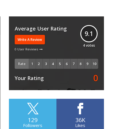
Average User Rating
9.1
Write A Review
4
votes
0 User Reviews
Rate
0
Your Rating
129
36K
Followers
Likes