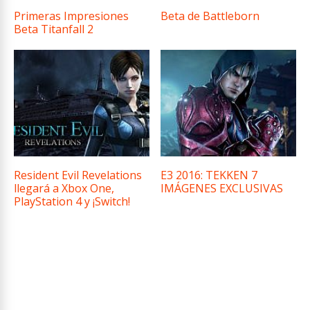
Primeras Impresiones
Beta de Battleborn
Beta Titanfall 2
Resident Evil Revelations
E3 2016: TEKKEN 7
llegará a Xbox One,
IMÁGENES EXCLUSIVAS
PlayStation 4 y ¡Switch!