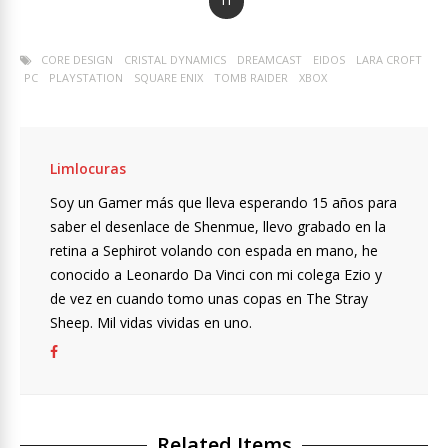
11
CORE DESIGN
CRISTAL DYNAMICS
DREAMCAST
EIDOS
LARA CROFT
PC
PLAYSTATION
SQUARE ENIX
TOMB RAIDER
XBOX
Limlocuras
Soy un Gamer más que lleva esperando 15 años para
saber el desenlace de Shenmue, llevo grabado en la
retina a Sephirot volando con espada en mano, he
conocido a Leonardo Da Vinci con mi colega Ezio y
de vez en cuando tomo unas copas en The Stray
Sheep. Mil vidas vividas en uno.
Related Items