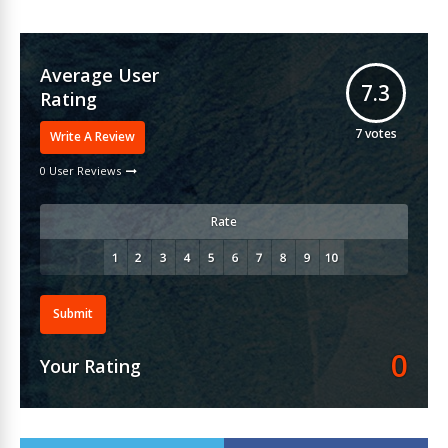
Average User
7.3
Rating
7
votes
Write A Review
0 User Reviews
Rate
Submit
0
Your Rating