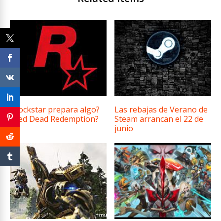
¿Rockstar prepara algo?
Las rebajas de Verano de
¿Red Dead Redemption?
Steam arrancan el 22 de
junio