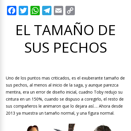
F
T
W
T
E
C
ac
w
h
el
m
o
EL TAMAÑO DE
e
itt
at
e
ai
p
b
er
s
gr
l
y
SUS PECHOS
o
A
a
Li
o
p
m
n
k
p
k
Uno de los puntos mas criticados, es el exuberante tamaño de
sus pechos, al menos al inicio de la saga, y aunque parezca
mentira, era un error de diseño inicial, cuadno Toby redujo su
cintura en un 150%, cuando se dispuso a coregirlo, el resto de
sus compañeros le animaron que lo dejara así…. Ahora desde
2013 ya muestra un tamaño normal, y una figura normal.