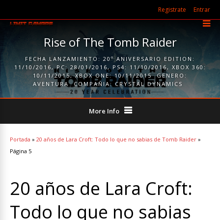
Registrate
Entrar
Rise of The Tomb Raider
FECHA LANZAMIENTO:
20º ANIVERSARIO EDITION:
11/10/2016
,
PC: 28/01/2016
,
PS4: 11/10/2016
,
XBOX 360:
10/11/2015
,
XBOX ONE: 10/11/2015
GENERO:
AVENTURA
COMPAÑIA:
CRYSTAL DYNAMICS
More Info
Portada
»
20 años de Lara Croft: Todo lo que no sabias de Tomb Raider
»
Página 5
20 años de Lara Croft:
Todo lo que no sabias