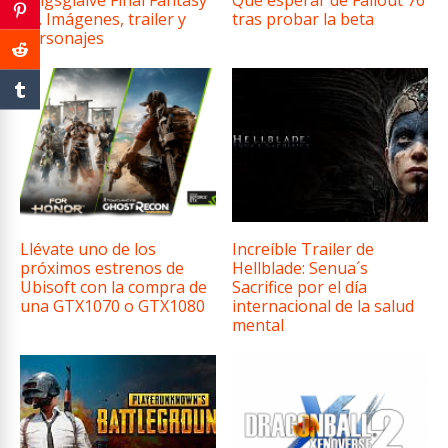
XV. Imágenes, trailer y
tras probar la beta
personajes
Llévate uno de los
Increíble Trailer de
próximos estrenos de
Hellblade: Senua´s
Ubisoft con la compra de
Sacrifice por el día
una GTX1070 o GTX1080
internacional de la salud
mental