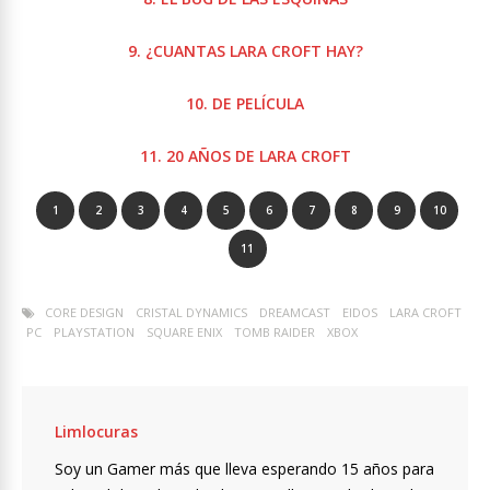
9. ¿CUANTAS LARA CROFT HAY?
10. DE
PELÍCULA
11. 20 AÑOS DE LARA CROFT
1
2
3
4
5
6
7
8
9
10
11
CORE DESIGN
CRISTAL DYNAMICS
DREAMCAST
EIDOS
LARA CROFT
PC
PLAYSTATION
SQUARE ENIX
TOMB RAIDER
XBOX
Limlocuras
Soy un Gamer más que lleva esperando 15 años para