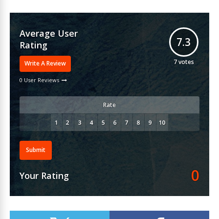
Average User
7.3
Rating
7
votes
Write A Review
0 User Reviews
Rate
Submit
0
Your Rating