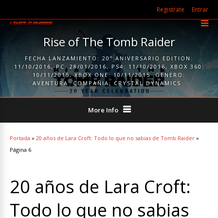
Registrate
Entrar
Rise of The Tomb Raider
FECHA LANZAMIENTO:
20º ANIVERSARIO EDITION:
11/10/2016
,
PC: 28/01/2016
,
PS4: 11/10/2016
,
XBOX 360:
10/11/2015
,
XBOX ONE: 10/11/2015
GENERO:
AVENTURA
COMPAÑIA:
CRYSTAL DYNAMICS
More Info
Portada
»
20 años de Lara Croft: Todo lo que no sabias de Tomb Raider
»
Página 6
20 años de Lara Croft:
Todo lo que no sabias