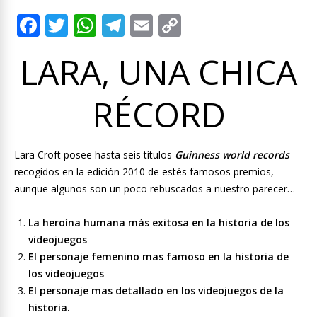
F
T
W
T
E
C
ac
w
h
el
m
o
LARA, UNA CHICA
e
itt
at
e
ai
p
b
er
s
gr
l
y
RÉCORD
o
A
a
Li
o
p
m
n
k
p
k
Lara Croft posee hasta seis títulos
Guinness world records
recogidos en la edición 2010 de estés famosos premios,
aunque algunos son un poco rebuscados a nuestro parecer…
La heroína humana más exitosa en la historia de los
videojuegos
El personaje femenino mas famoso en la historia de
los videojuegos
El personaje mas detallado en los videojuegos de la
historia.