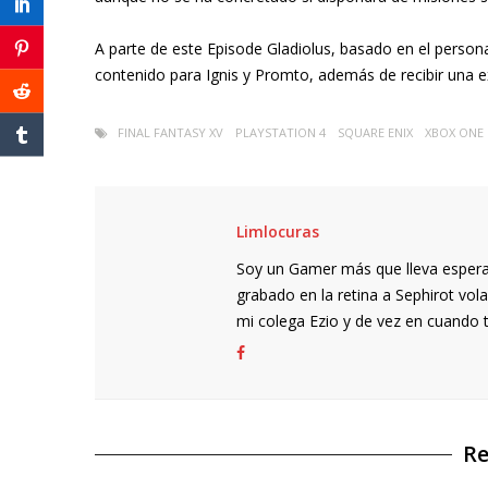
A parte de este Episode Gladiolus, basado en el perso
contenido para Ignis y Promto, además de recibir una 
FINAL FANTASY XV
PLAYSTATION 4
SQUARE ENIX
XBOX ONE
Limlocuras
Soy un Gamer más que lleva espera
grabado en la retina a Sephirot v
mi colega Ezio y de vez en cuando 
Re