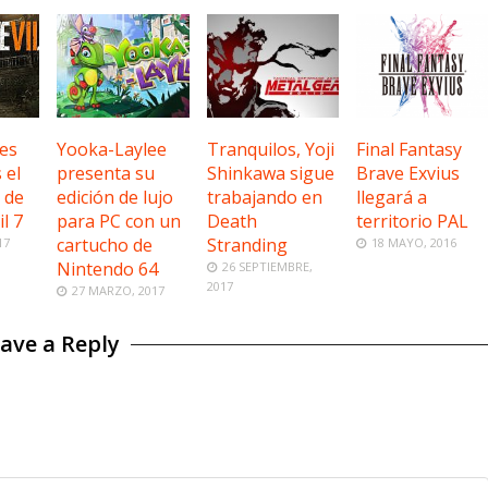
es
Yooka-Laylee
Tranquilos, Yoji
Final Fantasy
 el
presenta su
Shinkawa sigue
Brave Exvius
 de
edición de lujo
trabajando en
llegará a
l 7
para PC con un
Death
territorio PAL
cartucho de
Stranding
17
18 MAYO, 2016
Nintendo 64
26 SEPTIEMBRE,
2017
27 MARZO, 2017
ave a Reply