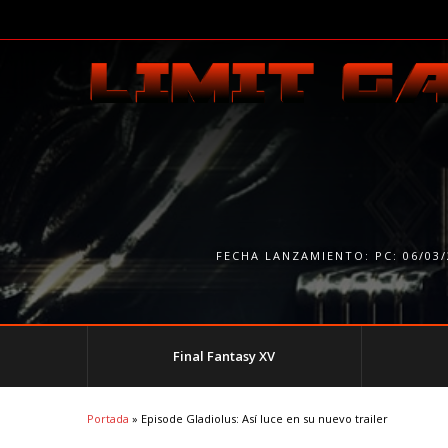
FECHA LANZAMIENTO:
PC: 06/03
Final Fantasy XV
Portada
»
Episode Gladiolus: Así luce en su nuevo trailer