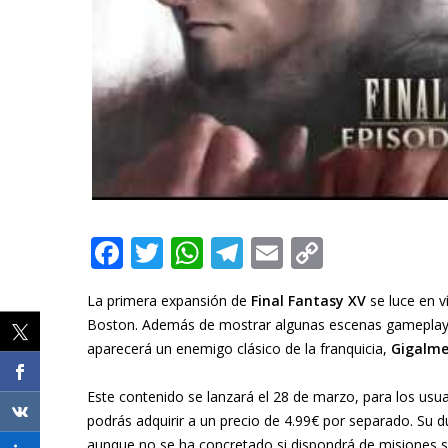
F
T
W
T
E
C
ac
w
h
el
m
o
La primera expansión de
Final Fantasy XV
se luce en 
e
itt
at
e
ai
p
Boston. Además de mostrar algunas escenas gameplay
b
er
s
gr
l
y
aparecerá un enemigo clásico de la franquicia,
Gigalme
o
A
a
Li
Este contenido se lanzará el 28 de marzo, para los usu
o
p
m
n
podrás adquirir a un precio de 4.99€ por separado. Su 
k
p
k
aunque no se ha concretado si dispondrá de misiones s