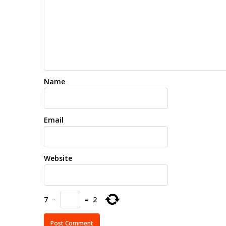
Name
Email
Website
7
−
=
2