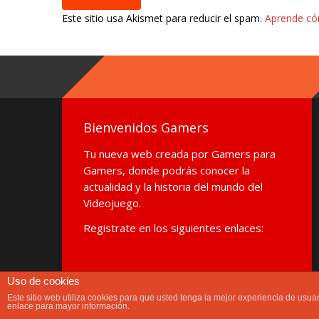
Este sitio usa Akismet para reducir el spam.
Aprende có
Bienvenidos Gamers
Tu nueva web creada por Gamers para
Gamers, donde podrás conocer la
actualidad y la historia del mundo del
Videojuego.
Registrate en los siguientes enlaces:
Uso de cookies
Este sitio web utiliza cookies para que usted tenga la mejor experiencia de us
Limit Gamers® es una propiedad privada, sin animo de lucro.TODO
enlace para mayor información.
reproducción total o parcial de los contenidos albergados en este B