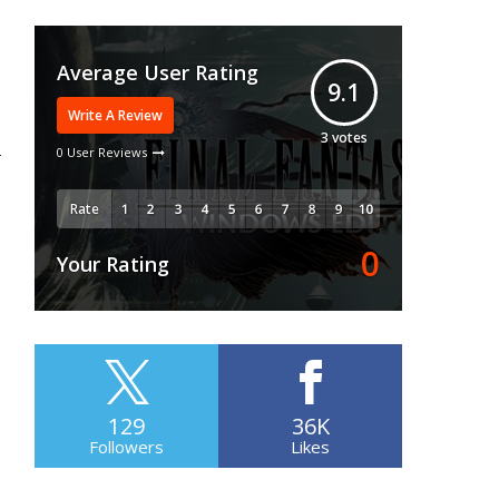
Average User Rating
9.1
Write A Review
3
votes
0 User Reviews
Rate
0
Your Rating
129
36K
Followers
Likes