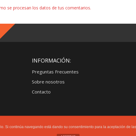
mo se procesan los datos de tus comentarios.
INFORMACIÓN:
Preguntas Frecuentes
Sobre nosotros
Contacto
uario. Si continúa navegando está dando su consentimiento para la aceptación de l
S LOS DERECHOS RESERVADOS. Limit Gamers® no se hace responsable de las opinione
log sin autorización expresa del autor.