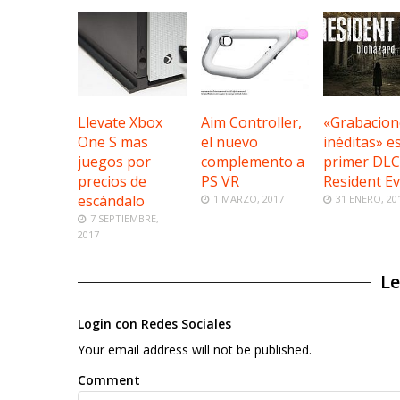
Llevate Xbox
Aim Controller,
«Grabacion
One S mas
el nuevo
inéditas» es
juegos por
complemento a
primer DLC
precios de
PS VR
Resident Evi
escándalo
1 MARZO, 2017
31 ENERO, 20
7 SEPTIEMBRE,
2017
Le
Login con Redes Sociales
Your email address will not be published.
Comment