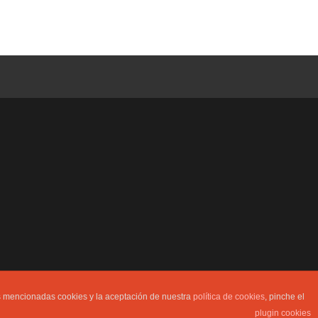
as mencionadas cookies y la aceptación de nuestra
política de cookies
, pinche el
s de sus colaboradores, usuarios y columnistas. Prohibida la
plugin cookies