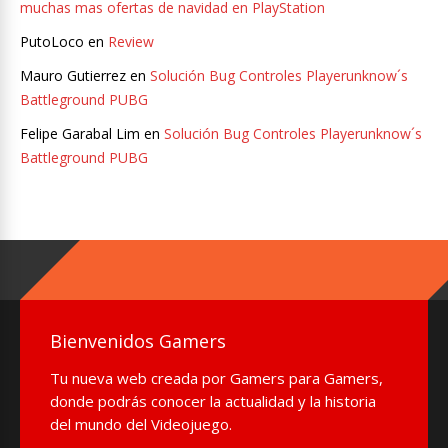
muchas mas ofertas de navidad en PlayStation
PutoLoco
en
Review
Mauro Gutierrez
en
Solución Bug Controles Playerunknow´s
Battleground PUBG
Felipe Garabal Lim
en
Solución Bug Controles Playerunknow´s
Battleground PUBG
Bienvenidos Gamers
Tu nueva web creada por Gamers para Gamers,
donde podrás conocer la actualidad y la historia
del mundo del Videojuego.