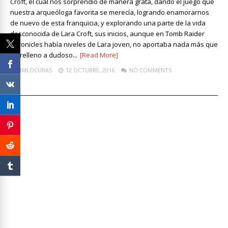
Croft, el cual nos sorprendió de manera grata, dando el juego que
nuestra arqueóloga favorita se merecía, logrando enamorarnos
de nuevo de esta franquicia, y explorando una parte de la vida
desconocida de Lara Croft, sus inicios, aunque en Tomb Raider
Chronicles había niveles de Lara joven, no aportaba nada más que
un relleno a dudoso...
[Read More]
LIMLOCURAS
12 OCTUBRE, 2016
NO COMMENTS