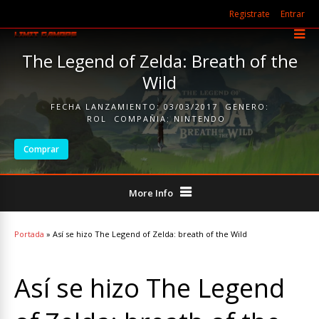
Registrate
Entrar
The Legend of Zelda: Breath of the
Wild
FECHA LANZAMIENTO:
03/03/2017
GENERO:
ROL
COMPAÑIA:
NINTENDO
Comprar
More Info
Portada
»
Así se hizo The Legend of Zelda: breath of the Wild
Así se hizo The Legend