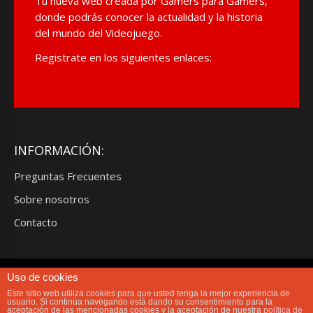
Tu nueva web creada por Gamers para Gamers,
donde podrás conocer la actualidad y la historia
del mundo del Videojuego.
Registrate en los siguientes enlaces:
INFORMACIÓN:
Preguntas Frecuentes
Sobre nosotros
Contacto
Uso de cookies
Limit Gamers® es una propiedad privada, sin animo de lucro.TODOS LOS
DERECHOS RESERVADOS. Limit Gamers® no se hace responsable de las
Este sitio web utiliza cookies para que usted tenga la mejor experiencia de
opiniones de sus colaboradores, usuarios y columnistas. Prohibida la
usuario. Si continúa navegando está dando su consentimiento para la
aceptación de las mencionadas cookies y la aceptación de nuestra
política de
reproducción total o parcial de los contenidos albergados en este Blog sin