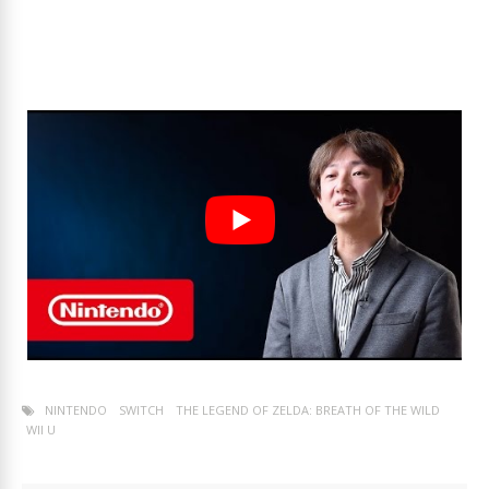
NINTENDO
SWITCH
THE LEGEND OF ZELDA: BREATH OF THE WILD
WII U