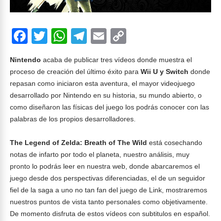
F
T
W
T
E
C
ac
w
h
el
m
o
Nintendo
acaba de publicar tres vídeos donde muestra el
e
itt
at
e
ai
p
proceso de creación del último éxito para
Wii U y Switch
donde
b
er
s
gr
l
y
repasan como iniciaron esta aventura, el mayor videojuego
o
A
a
Li
desarrollado por Nintendo en su historia, su mundo abierto, o
como diseñaron las físicas del juego los podrás conocer con las
o
p
m
n
palabras de los propios desarrolladores.
k
p
k
The Legend of Zelda: Breath of The Wild
está cosechando
notas de infarto por todo el planeta, nuestro análisis, muy
pronto lo podrás leer en nuestra web, donde abarcaremos el
juego desde dos perspectivas diferenciadas, el de un seguidor
fiel de la saga a uno no tan fan del juego de Link, mostraremos
nuestros puntos de vista tanto personales como objetivamente.
De momento disfruta de estos vídeos con subtitulos en español.