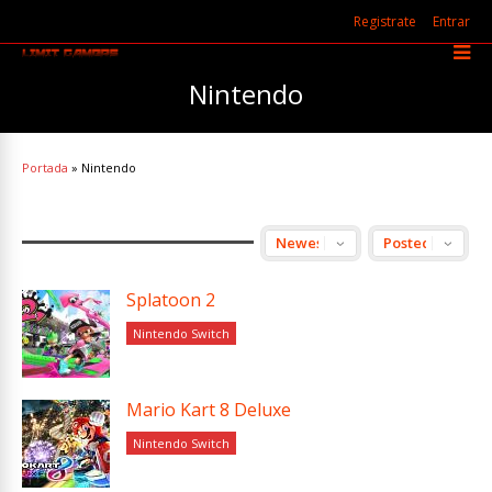
Registrate
Entrar
Nintendo
Portada
»
Nintendo
Splatoon 2
Nintendo Switch
Mario Kart 8 Deluxe
Nintendo Switch