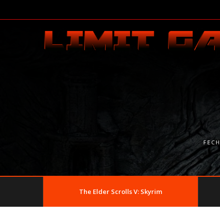
FEC
The Elder Scrolls V: Skyrim