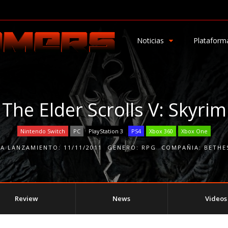
Noticias
Plataform
The Elder Scrolls V: Skyrim
Nintendo Switch
PC
PlayStation 3
PS4
Xbox 360
Xbox One
HA LANZAMIENTO:
11/11/2011
GENERO:
RPG
COMPAÑIA:
BETHE
Review
News
Videos