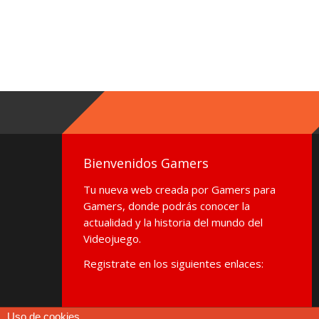
Bienvenidos Gamers
Tu nueva web creada por Gamers para
Gamers, donde podrás conocer la
actualidad y la historia del mundo del
Videojuego.
Registrate en los siguientes enlaces:
Uso de cookies