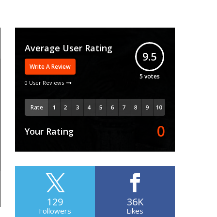
Average User Rating
9.5
Write A Review
5
votes
0 User Reviews
Rate
0
Your Rating
129
36K
Followers
Likes