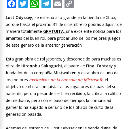
F
T
W
T
E
C
ac
w
h
el
m
o
Lost Odyssey
, se estrena a lo grande en la tienda de Xbox,
e
itt
at
e
ai
p
porque hasta el próximo 31 de diciembre lo podrás adquirir de
b
er
s
gr
l
y
manera totalmente
GRATUITA,
una excelente noticia para los
o
A
a
Li
amantes del buen rol, para probar uno de los mejores juegos
de este genero de la anterior generación.
o
p
m
n
k
p
k
Esta gran obra de rol japones, y desconocido para muchas es
obra de
Hironobu Sakaguchi
, el padre de
Final Fantasy
y
fundador de la compañía
Mistwalker
, y esta obra es uno de
los mejores
exclusivos de la consola de Microsoft,
el
objetivo de el era conquistar a los jugadores del pais del sol
naciente, pero a pesar de ser bien recibido, la critica la califico
de mediocre, pero con el paso del tiempo, la comunidad
gamer lo ha aupado a ser uno de los títulos de culto de la
generación pasada.
Ademas del estreno de Lost Odyssey en la tienda digital de