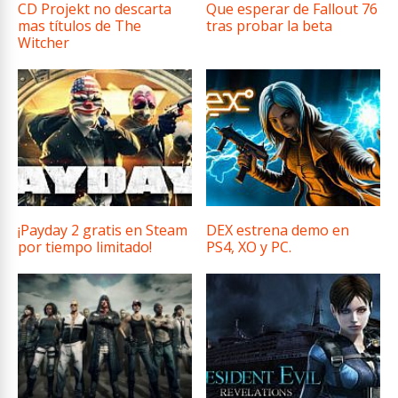
CD Projekt no descarta
Que esperar de Fallout 76
mas títulos de The
tras probar la beta
Witcher
¡Payday 2 gratis en Steam
DEX estrena demo en
por tiempo limitado!
PS4, XO y PC.