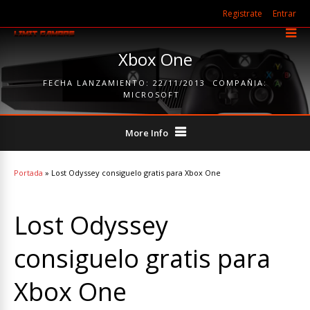
Registrate
Entrar
Xbox One
FECHA LANZAMIENTO:
22/11/2013
COMPAÑIA:
MICROSOFT
More Info
Portada
»
Lost Odyssey consiguelo gratis para Xbox One
Lost Odyssey
consiguelo gratis para
Xbox One