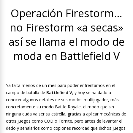
ac
w
h
el
m
o
Operación Firestorm…
e
itt
at
e
ai
p
b
er
s
gr
l
y
no Firestorm «a secas»
o
A
a
Li
así se llama el modo de
o
p
m
n
k
p
k
moda en Battlefield V
Ya falta menos de un mes para poder enfrentarnos en el
campo de batalla de
Battlefield V
, y hoy se ha dado a
conocer algunos detalles de sus modos multijugador, más
concretamente su modo Battle Royale, el modo que sin
ninguna duda va ser su estrella, gracias a aplicar mecánicas de
otros juegos como COD o Fornite, pero antes de levantar el
dedo y señalarlos como copiones recordad que dichos juegos