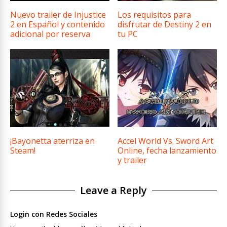
Nuevo trailer de Injustice
Los requisitos para
2 en Español y contenido
disfrutar de Destiny 2 en
adicional por reserva
tu PC
¡Bayonetta aterriza en
Accel World Vs. Sword Art
Steam!
Online, fecha lanzamiento
y trailer
Leave a Reply
Login con Redes Sociales