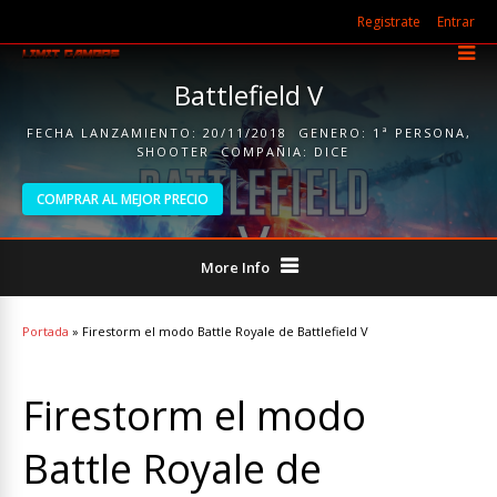
Registrate
Entrar
Battlefield V
FECHA LANZAMIENTO:
20/11/2018
GENERO:
1ª PERSONA
,
SHOOTER
COMPAÑIA:
DICE
COMPRAR AL MEJOR PRECIO
More Info
Portada
»
Firestorm el modo Battle Royale de Battlefield V
Firestorm el modo
Battle Royale de