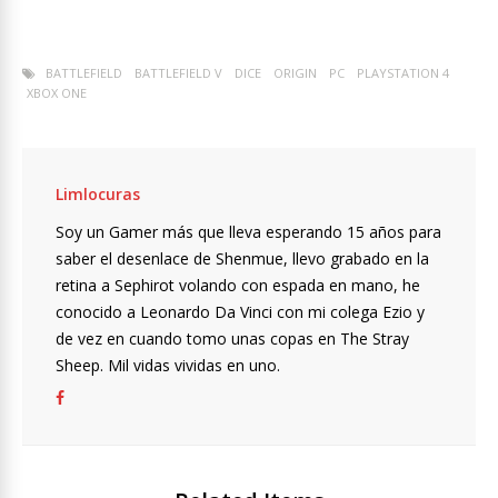
BATTLEFIELD
BATTLEFIELD V
DICE
ORIGIN
PC
PLAYSTATION 4
XBOX ONE
Limlocuras
Soy un Gamer más que lleva esperando 15 años para
saber el desenlace de Shenmue, llevo grabado en la
retina a Sephirot volando con espada en mano, he
conocido a Leonardo Da Vinci con mi colega Ezio y
de vez en cuando tomo unas copas en The Stray
Sheep. Mil vidas vividas en uno.