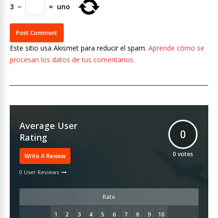
3
−
=
uno
Este sitio usa Akismet para reducir el spam.
Aprende cómo se
procesan los datos de tus comentarios.
Average User
0
Rating
0
votes
Write A Review
0 User Reviews
Rate