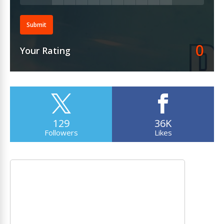
Submit
0
Your Rating
129
36K
Followers
Likes