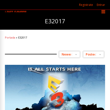
Registrate
Entrar
E32017
Portada
»
E32017