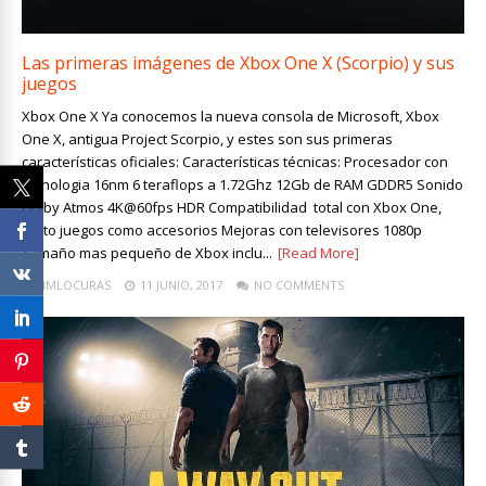
Las primeras imágenes de Xbox One X (Scorpio) y sus
juegos
Xbox One X Ya conocemos la nueva consola de Microsoft, Xbox
One X, antigua Project Scorpio, y estes son sus primeras
características oficiales: Características técnicas: Procesador con
tecnologia 16nm 6 teraflops a 1.72Ghz 12Gb de RAM GDDR5 Sonido
Dolby Atmos 4K@60fps HDR Compatibilidad total con Xbox One,
tanto juegos como accesorios Mejoras con televisores 1080p
Tamaño mas pequeño de Xbox inclu...
[Read More]
LIMLOCURAS
11 JUNIO, 2017
NO COMMENTS