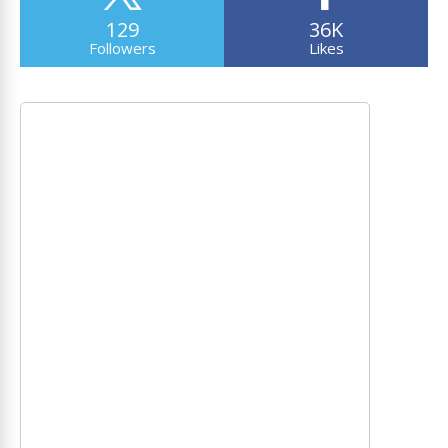
129
36K
Followers
Likes