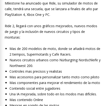
b
er
s
gr
l
y
Milestone ha anunciado que Ride, su simulador de motos de
o
A
a
Li
calle, tendrá una secuela, que se lanzara a finales de año par
PlayStation 4, Xbox One y PC.
o
p
m
n
k
p
k
Ride 2, llegará con unos gráficos mejorados, nuevos modos
de juego y la inclusión de nuevos circuitos y tipos de
monturas:
Mas de 200 modelos de moto, donde se añadirá motos de
2 tiempos, Supermotards y Cafe Racers.
Nuevos circuitos urbanos como Nürburgring Nordschleife y
Northwest 200.
Controles mas precisos y realistas
Mas accesorios para personalizar tanto moto como piloto
Mas componentes para mejorar el rendimiento de la moto
Contenido social entre jugadores
Una IA mejorada, sobre todo en los modos mas difíciles.
Mas contenido Online
Mejoras en sonido de las motos.