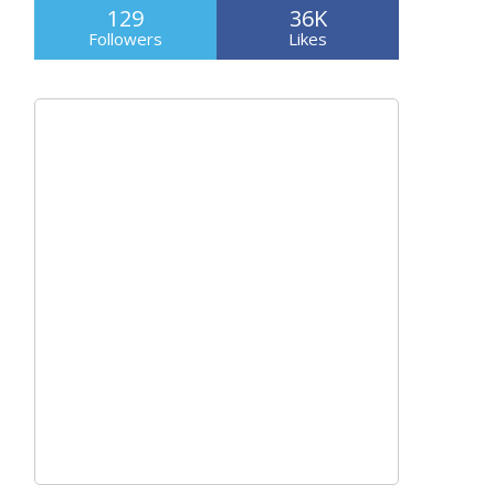
129
36K
Followers
Likes