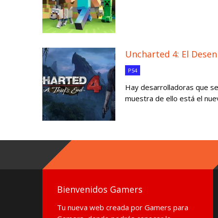
Uncharted 4: El Desen
PS4
Hay desarrolladoras que se
muestra de ello está el nuev
Bienvenidos Gamers
Tu nueva web creada por Gamers para