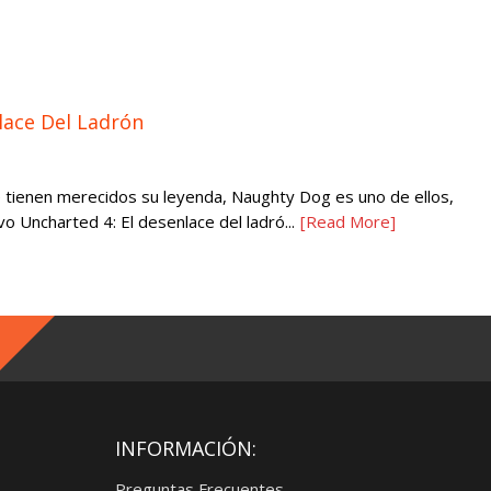
lace Del Ladrón
 tienen merecidos su leyenda, Naughty Dog es uno de ellos,
o Uncharted 4: El desenlace del ladró...
[Read More]
INFORMACIÓN:
Preguntas Frecuentes