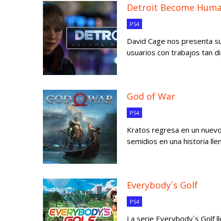
Detroit Become Hum
PS4
David Cage nos presenta su 
usuarios con trabajos tan 
God of War
PS4
Kratos regresa en un nuevo 
semidios en una historia lle
Everybody´s Golf
PS4
La serie Everybody´s Golf l