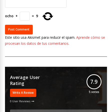
ocho
+
=
9
Este sitio usa Akismet para reducir el spam.
Aprende cómo se
procesan los datos de tus comentarios.
Average User
7.9
Rating
5
votes
Write A Review
0 User Reviews