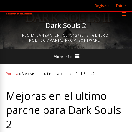
Registrate
Entrar
Dark Souls 2
FECHA LANZAMIENTO:
7/12/2012
GENERO:
ROL
COMPAÑIA:
FROM SOFTWARE
More Info
Portada
»
Mejoras en el ultimo parche para Dark Souls 2
Mejoras en el ultimo
parche para Dark Souls
2