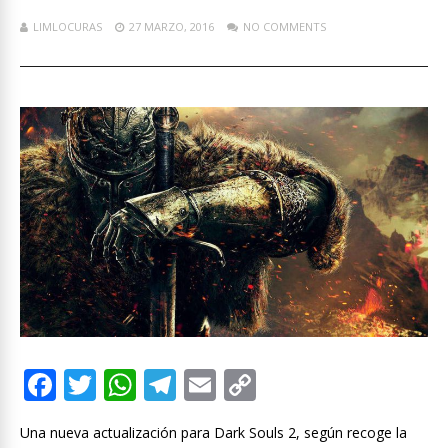
LIMLOCURAS
27 MARZO, 2016
NO COMMENTS
F
T
W
T
E
C
ac
w
h
el
m
o
Una nueva actualización para Dark Souls 2, según recoge la