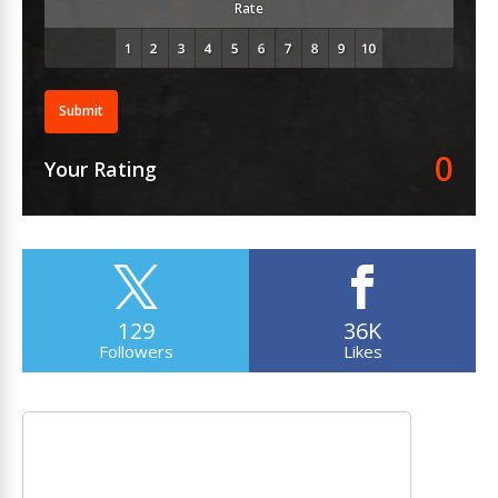
Rate
Submit
0
Your Rating
129
36K
Followers
Likes