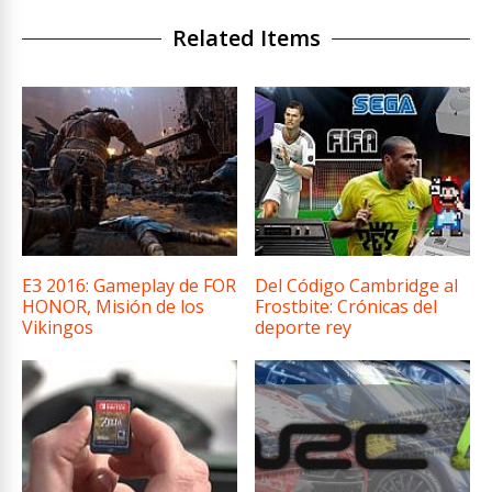
Related Items
E3 2016: Gameplay de FOR
Del Código Cambridge al
HONOR, Misión de los
Frostbite: Crónicas del
Vikingos
deporte rey