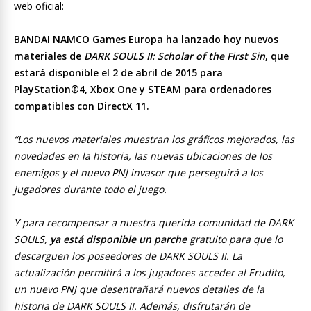
e
itt
at
e
ai
p
web oficial:
b
er
s
gr
l
y
o
A
a
Li
BANDAI NAMCO Games Europa ha lanzado hoy nuevos
materiales de
DARK SOULS II: Scholar of the First Sin
, que
o
p
m
n
estará disponible el 2 de abril de 2015 para
k
p
k
PlayStation®4, Xbox One y STEAM para ordenadores
compatibles con DirectX 11.
“Los nuevos materiales muestran los gráficos mejorados, las
novedades en la historia, las nuevas ubicaciones de los
enemigos y el nuevo PNJ invasor que perseguirá a los
jugadores durante todo el juego.
Y para recompensar a nuestra querida comunidad de DARK
SOULS,
ya está disponible un parche
gratuito para que lo
descarguen los poseedores de DARK SOULS II. La
actualización permitirá a los jugadores acceder al Erudito,
un nuevo PNJ que desentrañará nuevos detalles de la
historia de DARK SOULS II. Además, disfrutarán de