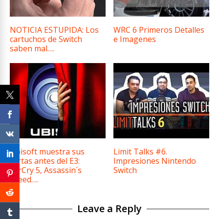
NOTICIA ESTUPIDA: Los
WRC 6 Primeros Detalles
cartuchos de Switch
e Imagenes
saben mal….
Ubisoft muestra sus
Limit Talks #6.
cartas antes del E3:
Impresiones Nintendo
FarCry 5, Assassin´s
Switch
Creed….
Leave a Reply