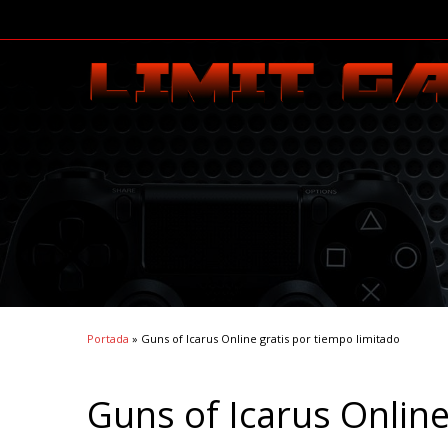
Portada
»
Guns of Icarus Online gratis por tiempo limitado
Guns of Icarus Online