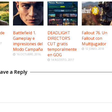
 de
Battlefield 1.
DEADLIGHT
Fallout 76. Un
Gameplay e
DIRECTOR’S
Fallout con
impresiones del
CUT gratis
Multijugador
17
Modo Campaña
temporalmente
12 JUNIO, 2018
en GOG
16 OCTUBRE, 2016
14 AGOSTO, 2017
ave a Reply