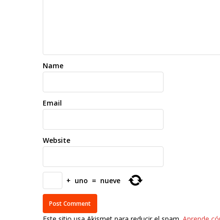
Name
Email
Website
+
uno
=
nueve
Este sitio usa Akismet para reducir el spam.
Aprende có