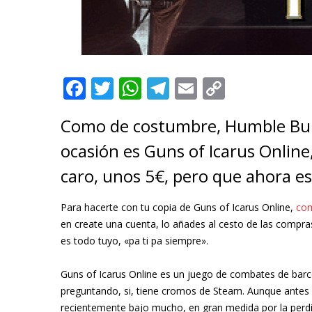
F
T
W
T
E
C
ac
w
h
el
m
o
Como de costumbre, Humble Bund
e
itt
at
e
ai
p
ocasión es Guns of Icarus Onli
b
er
s
gr
l
y
o
A
a
Li
caro, unos 5€, pero que ahora es
o
p
m
n
Para hacerte con tu copia de Guns of Icarus Online,
com
k
p
k
en create una cuenta, lo añades al cesto de las compras 
es todo tuyo, «pa ti pa siempre».
Guns of Icarus Online es un juego de combates de barco
preguntando, si, tiene cromos de Steam. Aunque antes
recientemente bajo mucho, en gran medida por la perdi