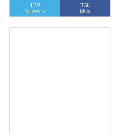
129
36K
Followers
Likes