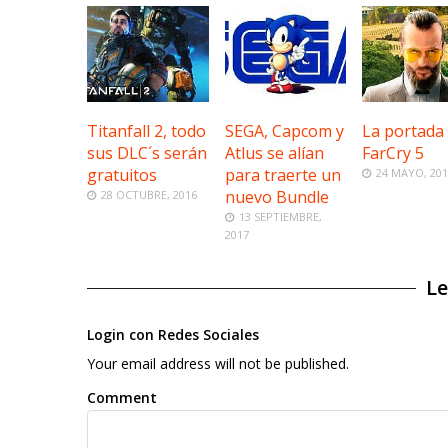
Titanfall 2, todo
SEGA, Capcom y
La portada
sus DLC´s serán
Atlus se alían
FarCry 5
gratuitos
para traerte un
24 MAYO, 20
nuevo Bundle
28 OCTUBRE, 2016
13 SEPTIEMBRE,
2017
Le
Login con Redes Sociales
Your email address will not be published.
Comment